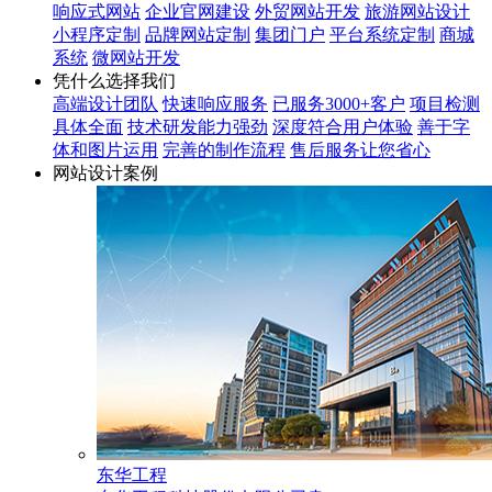
响应式网站
企业官网建设
外贸网站开发
旅游网站设计
小程序定制
品牌网站定制
集团门户
平台系统定制
商城
系统
微网站开发
凭什么选择我们
高端设计团队
快速响应服务
已服务3000+客户
项目检测
具体全面
技术研发能力强劲
深度符合用户体验
善于字
体和图片运用
完善的制作流程
售后服务让您省心
网站设计案例
东华工程