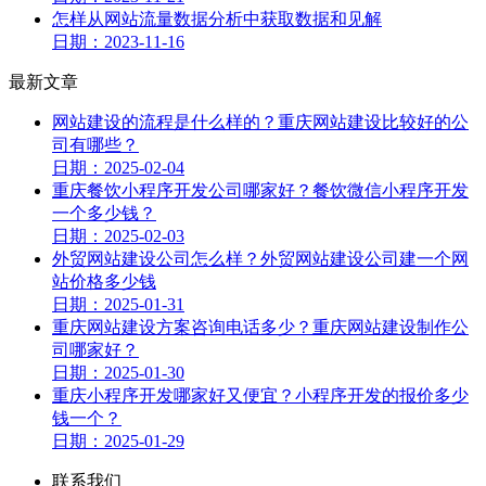
怎样从网站流量数据分析中获取数据和见解
日期：2023-11-16
最新文章
网站建设的流程是什么样的？重庆网站建设比较好的公
司有哪些？
日期：2025-02-04
重庆餐饮小程序开发公司哪家好？餐饮微信小程序开发
一个多少钱？
日期：2025-02-03
外贸网站建设公司怎么样？外贸网站建设公司建一个网
站价格多少钱
日期：2025-01-31
重庆网站建设方案咨询电话多少？重庆网站建设制作公
司哪家好？
日期：2025-01-30
重庆小程序开发哪家好又便宜？小程序开发的报价多少
钱一个？
日期：2025-01-29
联系我们