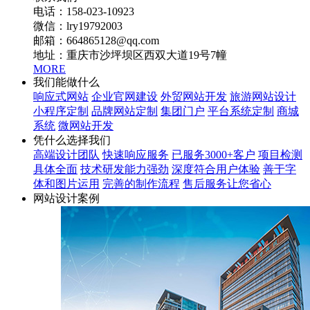
电话：158-023-10923
微信：lry19792003
邮箱：664865128@qq.com
地址：重庆市沙坪坝区西双大道19号7幢
MORE
我们能做什么
响应式网站
企业官网建设
外贸网站开发
旅游网站设计
小程序定制
品牌网站定制
集团门户
平台系统定制
商城
系统
微网站开发
凭什么选择我们
高端设计团队
快速响应服务
已服务3000+客户
项目检测
具体全面
技术研发能力强劲
深度符合用户体验
善于字
体和图片运用
完善的制作流程
售后服务让您省心
网站设计案例