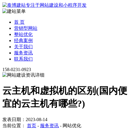
首 页
营销型网站
整站优化
经典案例
关于我们
服务资讯
联系我们
158-0231-0923
云主机和虚拟机的区别(国内便
宜的云主机有哪些?)
发表日期：2023-08-14
当前位置：
首页
-
服务资讯
-
网站优化