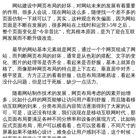
网站建设中网页布局的好坏，对网站未来的发展有着重要
的作用。很多人会说，现在网站这么多，随便找一个差不多的
页面仿制一下就可以了，其实，这种观念有失偏面，因为网站
页面是不断在发展的，很多网站在上线时和运营3-5年之后，
整个页面变化是“今非昔比”，究其根本原因，是为了迎合互联
网发展而不断升级改造。
最早的网站基本元素就是网页，通过一个个网页组成了网
站，而判断网页布局的好坏，通常是从色彩的搭配、文字的变
化、图片的处理等是否齐全，看起来是否舒服，基本上就算合
格了。而像那种网页布局的特点是上下左右、垂直居中对齐，
横平竖直、方方正正的看着舒服，信息布局清晰易读，看起来
没什么问题，但是过于死板，缺少一点活力。
随着网站制作技术的发展，网页布局考虑的因素开始增
多，比如什么样的网页能够让访问用户看到舒服，而且随着移
动互联网的到来，分类布局且内容简洁逐渐得到了大家的认
可，可是，这还没有结束，我们说现在是移动互联网时代，那
么页面布局要满足各种不同分辨率和设备的展现方式，比如响
应式页面布局，用户可以横着看，也可以竖着看，不同尺寸的
屏幕如果不做精心设计，难免会让用户感到不适，这个时候，