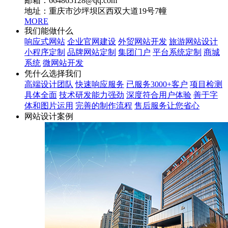
邮箱：664865128@qq.com
地址：重庆市沙坪坝区西双大道19号7幢
MORE
我们能做什么
响应式网站
企业官网建设
外贸网站开发
旅游网站设计
小程序定制
品牌网站定制
集团门户
平台系统定制
商城
系统
微网站开发
凭什么选择我们
高端设计团队
快速响应服务
已服务3000+客户
项目检测
具体全面
技术研发能力强劲
深度符合用户体验
善于字
体和图片运用
完善的制作流程
售后服务让您省心
网站设计案例