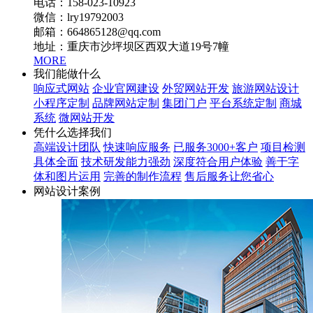
电话：158-023-10923
微信：lry19792003
邮箱：664865128@qq.com
地址：重庆市沙坪坝区西双大道19号7幢
MORE
我们能做什么
响应式网站
企业官网建设
外贸网站开发
旅游网站设计
小程序定制
品牌网站定制
集团门户
平台系统定制
商城
系统
微网站开发
凭什么选择我们
高端设计团队
快速响应服务
已服务3000+客户
项目检测
具体全面
技术研发能力强劲
深度符合用户体验
善于字
体和图片运用
完善的制作流程
售后服务让您省心
网站设计案例